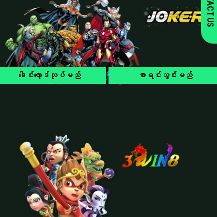
CONTACT US
ဒေါင်းလော့ဒ်လုပ်မည်
စာရင်းသွင်းမည်