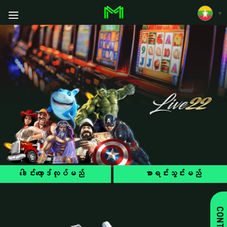
ဒေါင်းလော့ဒ်လုပ်မည်
စာရင်းသွင်းမည်