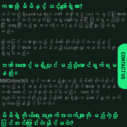
ကစားဖို့ မိမိနှင့် သင့်လျော်ရဲ့လား?
သင်တည်ရှိနေသော နေရာဒေသ၏ အစိုးရဥပဒေက ခွင့်ပြုထားသော
တရားဝင်အသိအမှတ်ပြု အရွယ်ကျော်လွန်ပြီး ဖြစ်ရမည်ဖြစ်
ပြီး အရေးကြီးသည်မှာ အသက်(၁၈)နှစ် ပြည့်ပြီးသူ ဖြစ်ရ
မည်။
ထို့အပြင် ကစားသူသည် မိမိ၏ ကိုယ်ပိုင်အမည်နှင့်
ပိုင်ဆိုင်ထားသော မှန်ကန်သည့် ငွေပေးချေမှု စနစ်တစ်ခုလည်း
ရှိရပါမည်။
CONTACT US
ဘဏ်အကောင့်မရှိလျှင် မည်သို့ဆောင်ရွက်ရမည်
နည်း။
MMOnline365 တွင် ကစားမည့်သူသည် မိမိ၏ ကိုယ်ပိုင်
အမည်နှင့် အမှန်တစ်ကယ် ပိုင်ဆိုင်ထားသော စစ်မှန်သည့်
ဘဏ်အကောင့် တစ်ခုလိုအပ်ပါသည်။ အသေးစိတ်
အချက်အလက်ကို ကျွနု်ပ်တို့၏ သုံးစွဲသူဝန်ဆောင်မှုထံ ဆက်
သွယ်မေးမြန်းနိုင်ပါတယ်။
မိမိရဲ့ ကိုယ်ရေးအချက်အလက်များကို မည်ကဲ့သို့
ပြင်ဆင်ပြောင်းလဲနိုင်မလဲ?