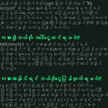
ကျွန်ုပ်တို့ဝဘ်ဆိုက်ထဲကို Login ပြုလုပ်လိုက်လျှင် “My
Account” ဆိုသည့်နေရာလေးရှိပါတယ်။ ထိုနေရာမှတစ်ဆင့်
သင့်ရဲ့ကိုယ်ရေးအချက်အလက် အပြည့်အစုံကို စိတ်ကြိုက်
ပြင်ဆင်နိုင်ပါတယ်။ သင့်ရဲ့ ဘဏ်အကောင့် အချက်အလက်
များ၊ မှတ်ပုံတင်အမည်များ ပြောင်းလိုလျှင် ကျွနု်ပ်တို့၏ သုံးစွဲသူ
ဝန်ဆောင်မှုသို့ ဆက်သွယ်နိုင်ပါတယ်။
ကစားဖို့ဘယ်လို စပေါ်ငွေတင်ရမလဲ?
MMOnline365 တွင် ကစားသူတိုင်း ငွေသွင်းနိုင်ရန်
မြန်မာနိုင်ငံရှိ အဓိကအသုံးများသော ဘဏ်များနှင့် ချိန်ဆက်ကာ
ဝန်ဆောင်မှုပေးနေပါတယ်။ ငွေထုတ်ခြင်းကိုလည်း ကျွန်ုပ်တို့ အွ
န်လိုင်းဝင်ပေါက်မှဖြစ်ဖြစ်၊ သုံးစွဲသူဝန်ဆောင်မှုထံ
တိုက်ရိုက်ဆက်သွယ်ပြီးဖြစ်ဖြစ် ငွေထုတ်ခြင်း တောင်းခံနိုင်
ပါသည်။
ကစားတာနိုင်ရင် ဘယ်လိုငွေပြန်ထုတ်ရမလဲ?
ငွေထုတ်ခြင်းကိုလည်း ကျွန်ုပ်တို့ အွန်လိုင်းဝင်ပေါက်မှ
ဖြစ်ဖြစ်၊ သုံးစွဲသူဝန်ဆောင်မှုထံ တိုက်ရိုက်ဆက်သွယ်ပြီး
ဖြစ်ဖြစ် ငွေထုတ်ခြင်း တောင်းခံနိုင်ပါသည်။ သင့်ရဲ့ ငွေထုတ်
ခြင်းတောင်းခံမှုကို (၁၀)မိနစ်မှ (၁)ရက် အတွင်း ဘဏ်
အသုံးပြုလို့ ရရှိခြင်း မရရှိခြင်း နှင့် နေ့စဉ်ပမာဏ