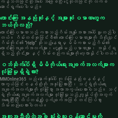
ကန့်သတ်ခြင်းတို့အပေါ် အခြေခံပြီး ငွေထုတ်ခြင်းကို လက်ခံ
ဆောင်ရွက်ပေးပါမည်။
လောင်းကြေး အနည်းဆုံးနှင့် အများဆုံး ပမာဏတွေက
ဘယ်လိုလည်း?
လောင်းကြေးပမာဏသည် ကစားသည့်ဂိမ်းအမျိုးအစားအပေါ် မူတည်ပါ
တယ်။ ဂိမ်းတစ်ခုခြင်းစီ၏ လောင်းကြေးပမာဏများကို သိလိုလျှင်
ဂိမ်းတိုင်း၏ “Help” ဆိုသည့်နေရာမှ မိမိကစားမည့်ဂိမ်း၏
လောင်းကြေးအချက်အလက်များ၊ ငွေလျော်မည့်ပမာဏများ၊ အနိုင်ရ
ရှိသည့် လိုင်းများ နှင့် ဂိမ်းစည်းကမ်းများကို လေ့လာနိုင်ပါတယ်။
ဝဘ်ဆိုက်ပေါ်ရှိ မိမိကိုယ်ရေးအချက်အလက်များက
လုံခြုံမှုရှိရဲ့လား?
MMOnline365 သည် နောက်ဆုံးပေါ် ကုဒ်ဖြေနည်းစနစ်နှင့်
ကာကွယ်ခြင်းစနစ်တို့ကို အသုံးပြုထားပြီး၊ သင့်ရဲ့ကိုယ်ရေး
အချက်အလက်များကို လုံခြုံစွာ အကာအကွယ်ပေးထားပါသည်။ သင့်
ရဲ့ ကိုယ်ရေးအချက်အလက်များ လုံခြုံမှုသည် ကျွန်ုပ်တို့အတွက်
အရေးကြီးပြီး ထိပ်တန်းလျှို့ဝှက်ချက်အဖြစ် တင်းကြပ်စွာ
သိမ်းဆည်းပေးထားပါတယ်။
အကူအညီလိုတဲ့အခါ သုံးစွဲသူဝန်ဆောင်မှုကို