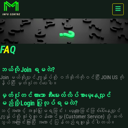
F
A
Q
ဘယ်လို Join ရမလဲ?
Join မယ်ဆိုလျှင် ကျွနု်ပ်တို့ ဝဘ်ဆိုက်ကိုဝင်ပြီး JOIN US ကို
နှိပ်ပြီး မှတ်ပုံတင်ပေးပါ။
မှတ်ပုံတင်ထားသော အီးမေးလ်လိပ်စာမေ့နေလျှင်
မည်သို့ Login ပြုလုပ်ရမလဲ?
သင့်အကောင့် အသုံးပြုမရခြင်း၊ မေ့လျော့ခြင်းဖြစ်ပေါ်နေလျှင်
ကျွန်ုပ်တို့ သုံးစွဲသူဝန်ဆောင်မှု (Customer Service) သို့ ဆက်
သွယ်အကြောင်းကြားပြီး အကောင့် ပြန်လည်ရယူနိုင်ပါတယ်။